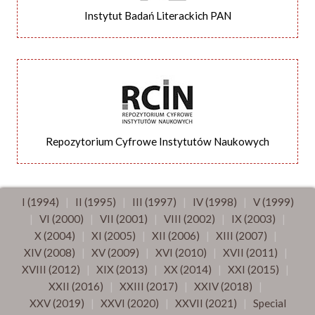
Instytut Badań Literackich PAN
Repozytorium Cyfrowe Instytutów Naukowych
I (1994)
|
II (1995)
|
III (1997)
|
IV (1998)
|
V (1999)
|
VI (2000)
|
VII (2001)
|
VIII (2002)
|
IX (2003)
|
X (2004)
|
XI (2005)
|
XII (2006)
|
XIII (2007)
|
XIV (2008)
|
XV (2009)
|
XVI (2010)
|
XVII (2011)
|
XVIII (2012)
|
XIX (2013)
|
XX (2014)
|
XXI (2015)
|
XXII (2016)
|
XXIII (2017)
|
XXIV (2018)
|
XXV (2019)
|
XXVI (2020)
|
XXVII (2021)
|
Special