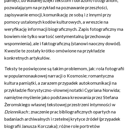
pamięci, utrwalanej dzięki tekstom i obrazom/fotografiom,
pozwalającym na przykład na poznawanie przeszłości,
zapisywanie emocji, komunikację ze sobą i z innymi przy
pomocy ustalonych kodów kulturowych, a wreszcie na
weryfikację informacji biograficznych. Zapis fotograficzny ma
bowiem nie tylko wartość sentymentalną (przechowuje
wspomnienia), ale i faktograficzną (stanowi naoczny dowód).
Kwestie te zostały krótko omówione na przykładzie
konkretnych artykułów.
Teksty te poświęcone są takim problemom, jak: rola fotografii
w popularnonaukowej narracji o Kosmosie; romantyczna
kultura pamiątki, a zarazem przypadek autokomunikacji na
przykładzie florystyczno-słownej notatki Cypriana Norwida;
namiętne myślenie jako podstawa kreowania przez Stefana
Żeromskiego własnej tekstowej przestrzeni intymności w
Dziennikach
; znaczenie prac bibliograficznych opartych na
badaniach archiwalnych i rzetelnej krytyce źródeł (przypadek
biografii Janusza Korczaka); różne role portretów