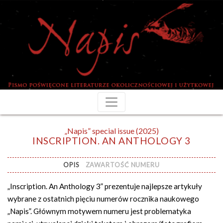
„Napis” special issue (2025)
INSCRIPTION. AN ANTHOLOGY 3
OPIS
ZAWARTOŚĆ NUMERU
„Inscription. An Anthology 3” prezentuje najlepsze artykuły
wybrane z ostatnich pięciu numerów rocznika naukowego
„Napis”. Głównym motywem numeru jest problematyka