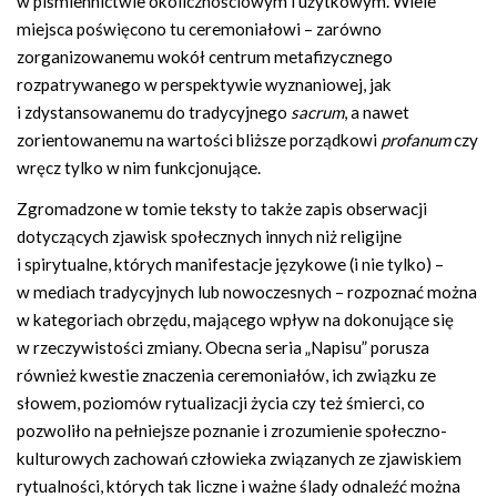
w piśmiennictwie okolicznościowym i użytkowym. Wiele
miejsca poświęcono tu ceremoniałowi – zarówno
zorganizowanemu wokół centrum metafizycznego
rozpatrywanego w perspektywie wyznaniowej, jak
i zdystansowanemu do tradycyjnego
sacrum
, a nawet
zorientowanemu na wartości bliższe porządkowi
profanum
czy
wręcz tylko w nim funkcjonujące.
Zgromadzone w tomie teksty to także zapis obserwacji
dotyczących zjawisk społecznych innych niż religijne
i spirytualne, których manifestacje językowe (i nie tylko) –
w mediach tradycyjnych lub nowoczesnych – rozpoznać można
w kategoriach obrzędu, mającego wpływ na dokonujące się
w rzeczywistości zmiany. Obecna seria „Napisu” porusza
również kwestie znaczenia ceremoniałów, ich związku ze
słowem, poziomów rytualizacji życia czy też śmierci, co
pozwoliło na pełniejsze poznanie i zrozumienie społeczno-
kulturowych zachowań człowieka związanych ze zjawiskiem
rytualności, których tak liczne i ważne ślady odnaleźć można