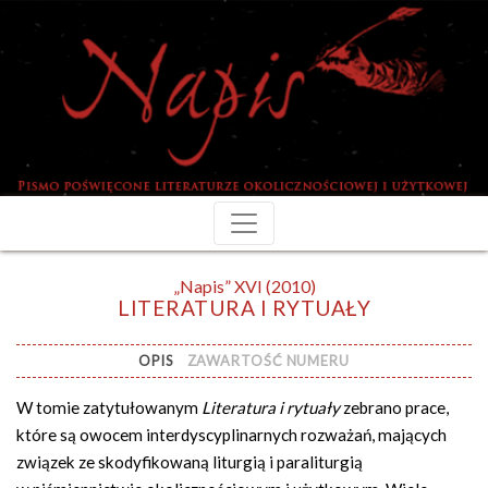
„Napis” XVI (2010)
LITERATURA I RYTUAŁY
OPIS
ZAWARTOŚĆ NUMERU
W tomie zatytułowanym
Literatura i rytuały
zebrano prace,
które są owocem interdyscyplinarnych rozważań, mających
związek ze skodyfikowaną liturgią i paraliturgią