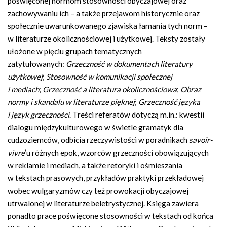
poświęconej normom stosowności obyczajowej oraz
zachowywaniu ich – a także przejawom historycznie oraz
społecznie uwarunkowanego zjawiska łamania tych norm –
w literaturze okolicznościowej i użytkowej. Teksty zostały
ułożone w pięciu grupach tematycznych
zatytułowanych:
Grzeczność w dokumentach literatury
użytkowej
;
Stosowność w komunikacji społecznej
i mediach
;
Grzeczność a literatura okolicznościowa
;
Obraz
normy i skandalu w literaturze pięknej
;
Grzeczność języka
i język grzeczności
. Treści referatów dotyczą m.in.: kwestii
dialogu międzykulturowego w świetle gramatyk dla
cudzoziemców, odbicia rzeczywistości w poradnikach
savoir-
vivre
’u różnych epok, wzorców grzeczności obowiązujących
w reklamie i mediach, a także retoryki i ośmieszania
w tekstach prasowych, przykładów praktyki przekładowej
wobec wulgaryzmów czy też prowokacji obyczajowej
utrwalonej w literaturze beletrystycznej. Księga zawiera
ponadto prace poświęcone stosowności w tekstach od końca