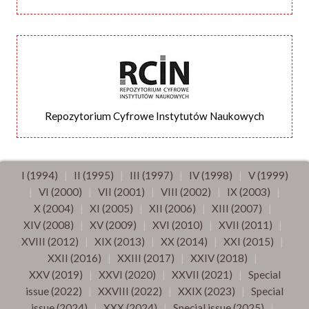
Repozytorium Cyfrowe Instytutów Naukowych
I (1994)
|
II (1995)
|
III (1997)
|
IV (1998)
|
V (1999)
|
VI (2000)
|
VII (2001)
|
VIII (2002)
|
IX (2003)
|
X (2004)
|
XI (2005)
|
XII (2006)
|
XIII (2007)
|
XIV (2008)
|
XV (2009)
|
XVI (2010)
|
XVII (2011)
|
XVIII (2012)
|
XIX (2013)
|
XX (2014)
|
XXI (2015)
|
XXII (2016)
|
XXIII (2017)
|
XXIV (2018)
|
XXV (2019)
|
XXVI (2020)
|
XXVII (2021)
|
Special
issue (2022)
|
XXVIII (2022)
|
XXIX (2023)
|
Special
issue (2024)
|
XXX (2024)
|
Special issue (2025)
|