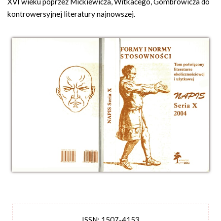
XVI wieku poprzez Mickiewicza, Witkacego, Gombrowicza do
kontrowersyjnej literatury najnowszej.
ISSN: 1507-4153