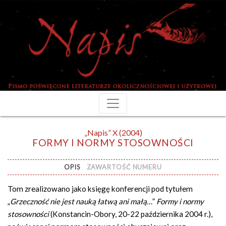
„Napis” X (2004)
FORMY I NORMY STOSOWNOŚCI
OPIS
ZAWARTOŚĆ NUMERU
Tom zrealizowano jako księgę konferencji pod tytułem
„
Grzeczność nie jest nauką łatwą ani małą…
”
Formy i normy
stosowności
(Konstancin-Obory, 20-22 października 2004 r.),